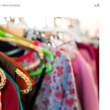
A
a
,
Nacionales
A