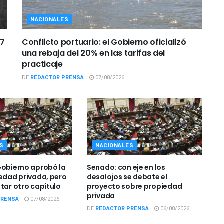
NACIONALES
 7
Conflicto portuario: el Gobierno oficializó
una rebaja del 20% en las tarifas del
practicaje
DE
REDACTOR PRENSA
07/08/2026
S
NACIONALES
Gobierno aprobó la
Senado: con eje en los
iedad privada, pero
desalojos se debate el
itar otro capítulo
proyecto sobre propiedad
privada
PRENSA
07/08/2026
DE
REDACTOR PRENSA
06/08/2026