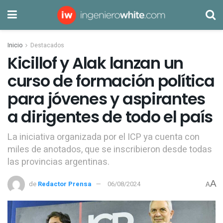
Inicio
Destacados
Kicillof y Alak lanzan un
curso de formación política
para jóvenes y aspirantes
a dirigentes de todo el país
La iniciativa organizada por el ICP ya cuenta con
miles de anotados, que se inscribieron desde todas
las provincias argentinas.
A
de
Redactor Prensa
06/08/2024
A