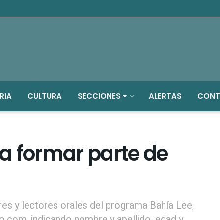
RIA
CULTURA
SECCIONES
ALERTAS
CONT
a formar parte de
res y lectores orales del programa Bahía Lee,
o.com, indicando nombre y apellido, edad y