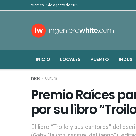
viernes 7 de agosto de 2026
INICIO
LOCALES
PUERTO
INDUST
Inicio
Cultura
Premio Raíces par
por su libro “Troi
El libro “Troilo y sus cantores” del esc
(Gaby “la voz sensual del tango”), edit