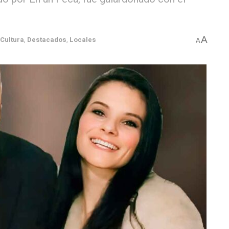
A
Cultura
,
Destacados
,
Locales
A