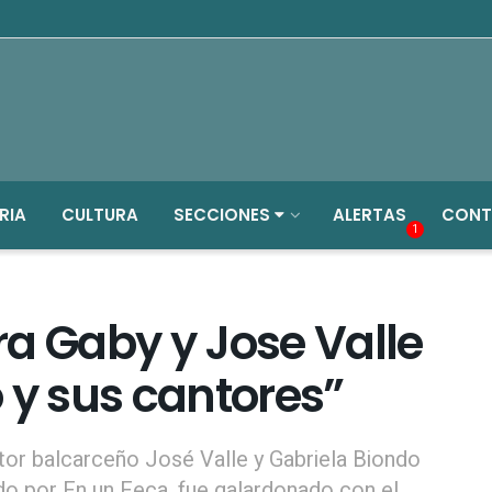
RIA
CULTURA
SECCIONES
ALERTAS
CONT
1
a Gaby y Jose Valle
lo y sus cantores”
ritor balcarceño José Valle y Gabriela Biondo
ado por En un Feca, fue galardonado con el