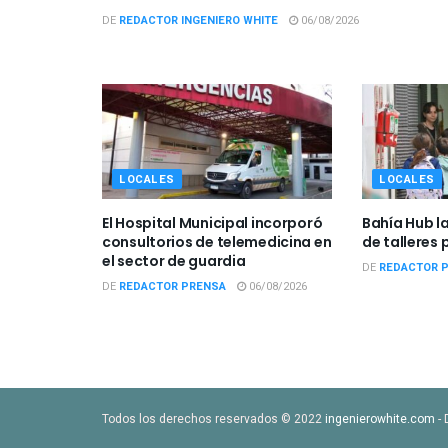
DE
REDACTOR INGENIERO WHITE
06/08/2026
LOCALES
LOCALES
El Hospital Municipal incorporó
Bahía Hub l
consultorios de telemedicina en
de talleres 
el sector de guardia
DE
REDACTOR 
DE
REDACTOR PRENSA
06/08/2026
Todos los derechos reservados © 2022
ingenierowhite.com
- 