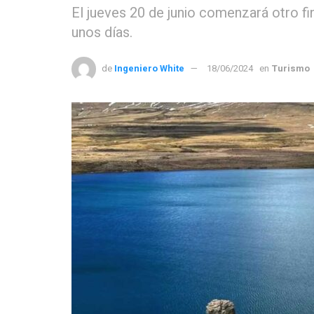
El jueves 20 de junio comenzará otro f
unos días.
de
Ingeniero White
18/06/2024
en
Turismo