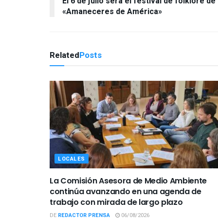
El 6 de julio será el festival de folklore de
«Amaneceres de América»
Related
Posts
LOCALES
La Comisión Asesora de Medio Ambiente
continúa avanzando en una agenda de
trabajo con mirada de largo plazo
DE
REDACTOR PRENSA
06/08/2026