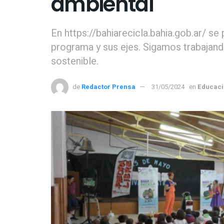
ambiental
En https://bahiarecicla.bahia.gob.ar/ s
programa y sus ejes. Sigamos trabajand
sostenible.
de
Redactor Prensa
31/05/2024
en
Educaci