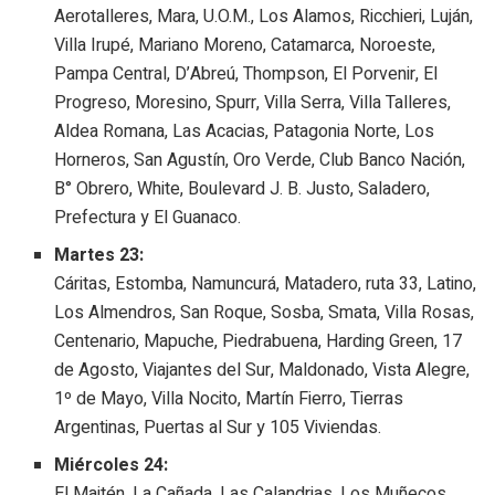
Aerotalleres, Mara, U.O.M., Los Alamos, Ricchieri, Luján,
Villa Irupé, Mariano Moreno, Catamarca, Noroeste,
Pampa Central, D’Abreú, Thompson, El Porvenir, El
Progreso, Moresino, Spurr, Villa Serra, Villa Talleres,
Aldea Romana, Las Acacias, Patagonia Norte, Los
Horneros, San Agustín, Oro Verde, Club Banco Nación,
B° Obrero, White, Boulevard J. B. Justo, Saladero,
Prefectura y El Guanaco.
Martes 23:
Cáritas, Estomba, Namuncurá, Matadero, ruta 33, Latino,
Los Almendros, San Roque, Sosba, Smata, Villa Rosas,
Centenario, Mapuche, Piedrabuena, Harding Green, 17
de Agosto, Viajantes del Sur, Maldonado, Vista Alegre,
1º de Mayo, Villa Nocito, Martín Fierro, Tierras
Argentinas, Puertas al Sur y 105 Viviendas.
Miércoles 24:
El Maitén, La Cañada, Las Calandrias, Los Muñecos,