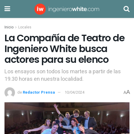
Inicio
Locales
La Compañía de Teatro de
Ingeniero White busca
actores para su elenco
Los ensayos son todos los martes a partir de las
19.30 horas en nuestra localidad.
A
de
Redactor Prensa
10/04/2024
A