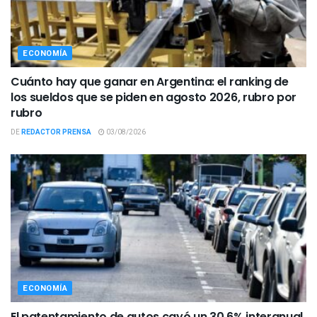
ECONOMÍA
Cuánto hay que ganar en Argentina: el ranking de
los sueldos que se piden en agosto 2026, rubro por
rubro
DE
REDACTOR PRENSA
03/08/2026
ECONOMÍA
El patentamiento de autos cayó un 30,6% interanual