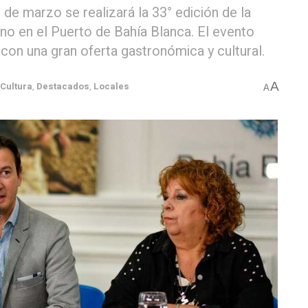
de marzo se realizará la 33° edición de la
no en el Puerto de Bahía Blanca. El evento
con una gran oferta gastronómica y cultural.
A
Cultura
,
Destacados
,
Locales
A