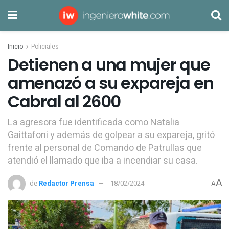
Inicio
Policiales
Detienen a una mujer que
amenazó a su expareja en
Cabral al 2600
La agresora fue identificada como Natalia
Gaittafoni y además de golpear a su expareja, gritó
frente al personal de Comando de Patrullas que
atendió el llamado que iba a incendiar su casa.
A
de
Redactor Prensa
18/02/2024
A