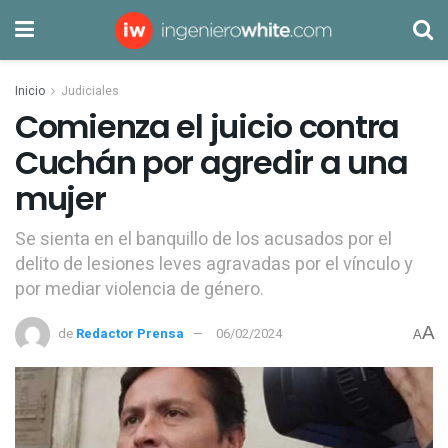
Inicio
Judiciales
Comienza el juicio contra
Cuchán por agredir a una
mujer
Se sienta en el banquillo de los acusados por el
delito de lesiones leves agravadas por el vínculo y
por mediar violencia de género.
A
de
Redactor Prensa
06/02/2024
A