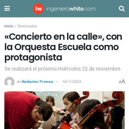
Inicio
Destacados
«Concierto en la calle», con
la Orquesta Escuela como
protagonista
Se realizará el próximo miércoles 22 de noviembre.
A
de
Redactor Prensa
16/11/2023
A