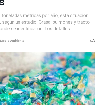
s
 toneladas métricas por año, esta situación
 según un estudio. Grasa, pulmones y tracto
onde se identificaron. Los detalles
A
Medio Ambiente
A