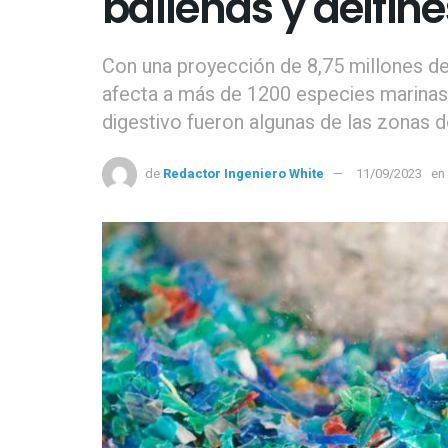
ballenas y delfine
Con una proyección de 8,75 millones de
afecta a más de 1200 especies marinas,
digestivo fueron algunas de las zonas d
de
Redactor Ingeniero White
11/09/2023
en