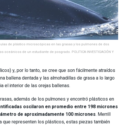
culas de plástico microscópicas en las grasas y los pulmones de dos
icos oceánicos de un estudiante de posgrado. POLITICA INVESTIGACIÓN Y
licos) y, por lo tanto, se cree que son fácilmente atraídos
na ballena dentada y las almohadillas de grasa a lo largo
a el interior de las orejas ballenas.
grasas, además de los pulmones y encontró plásticos en
dentificadas oscilaron en promedio entre 198 micrones
 diámetro de aproximadamente 100 micrones
. Merrill
 que representen los plásticos, estas piezas también