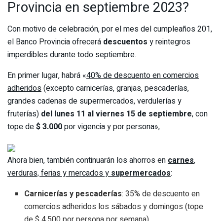
Provincia en septiembre 2023?
Con motivo de celebración, por el mes del cumpleaños 201,
el Banco Provincia ofrecerá
descuentos
y reintegros
imperdibles durante todo septiembre.
En primer lugar, habrá
«
40% de descuento en comercios
adheridos
(excepto carnicerías, granjas, pescaderías,
grandes cadenas de supermercados, verdulerías y
fruterías)
del lunes 11 al viernes 15 de septiembre
, con
tope de
$ 3.000
por vigencia y por persona»,
Ahora bien, también continuarán los ahorros en
carnes
,
verduras, ferias y mercados y
supermercados
:
Carnicerías y pescaderías
: 35% de descuento en
comercios adheridos los sábados y domingos (tope
de $ 4.500 por persona por semana).