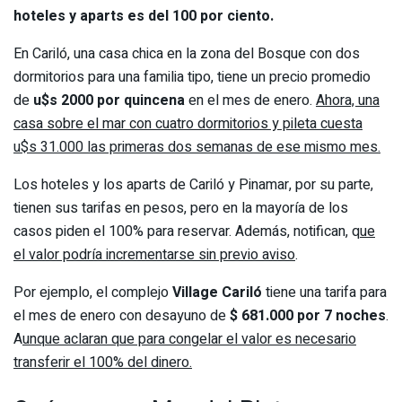
hoteles y aparts es del 100 por ciento.
En Cariló, una casa chica en la zona del Bosque con dos
dormitorios para una familia tipo, tiene un precio promedio
de
u$s 2000 por quincena
en el mes de enero.
Ahora, una
casa sobre el mar con cuatro dormitorios y pileta cuesta
u$s 31.000 las primeras dos semanas de ese mismo mes.
Los hoteles y los aparts de Cariló y Pinamar, por su parte,
tienen sus tarifas en pesos, pero en la mayoría de los
casos piden el 100% para reservar. Además, notifican, q
ue
el valor podría incrementarse sin previo aviso
.
Por ejemplo, el complejo
Village Cariló
tiene una tarifa para
el mes de enero con desayuno de
$ 681.000 por 7 noches
.
A
unque aclaran que para congelar el valor es necesario
transferir el 100% del dinero.