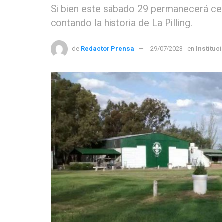
Si bien este sábado 29 permanecerá ce
contando la historia de La Pilling.
de
Redactor Prensa
29/07/2023
en
Instituc