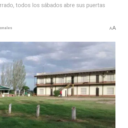
rrado, todos los sábados abre sus puertas
A
ionales
A