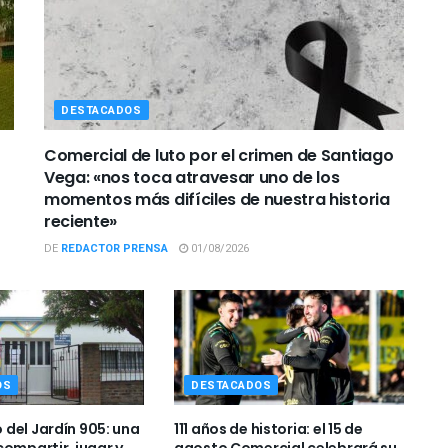
DESTACADOS
Comercial de luto por el crimen de Santiago
Vega: «nos toca atravesar uno de los
momentos más difíciles de nuestra historia
reciente»
DE
REDACTOR PRENSA
01/08/2026
OS
DESTACADOS
del Jardín 905: una
111 años de historia: el 15 de