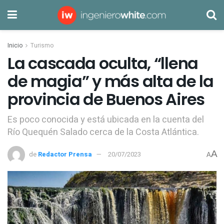
Inicio
Turismo
La cascada oculta, “llena
de magia” y más alta de la
provincia de Buenos Aires
Es poco conocida y está ubicada en la cuenta del
Río Quequén Salado cerca de la Costa Atlántica.
A
de
Redactor Prensa
20/07/2023
A