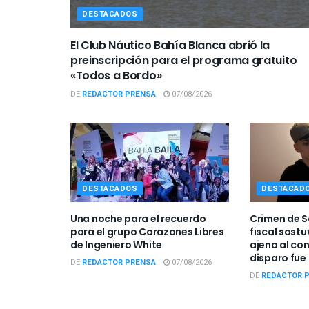
DESTACADOS
El Club Náutico Bahía Blanca abrió la
preinscripción para el programa gratuito
«Todos a Bordo»
DE
REDACTOR PRENSA
07/08/2026
DESTACADOS
DESTACAD
Una noche para el recuerdo
Crimen de S
para el grupo Corazones Libres
fiscal sostu
de Ingeniero White
ajena al con
disparo fue
DE
REDACTOR PRENSA
07/08/2026
DE
REDACTOR 