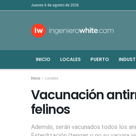
jueves 6 de agosto de 2026
INICIO
LOCALES
PUERTO
INDUST
Inicio
Locales
Vacunación antir
felinos
Además, serán vacunados todos los an
Esterilización (tengan o no su vacuna vi