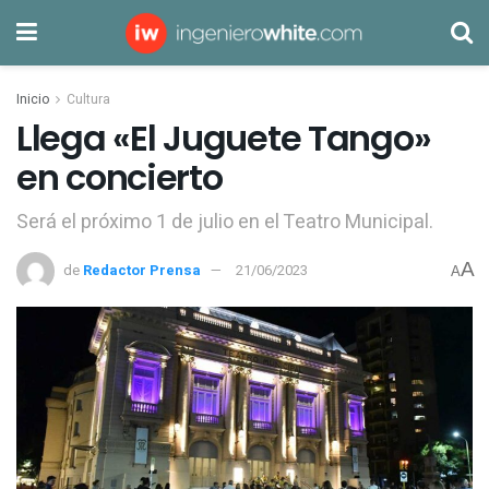
Inicio
Cultura
Llega «El Juguete Tango»
en concierto
Será el próximo 1 de julio en el Teatro Municipal.
A
de
Redactor Prensa
21/06/2023
A