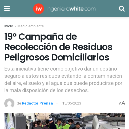
Inicio
Medio Ambiente
19° Campaña de
Recolección de Residuos
Peligrosos Domiciliarios
Esta iniciativa tiene como objetivo dar un destino
seguro a estos residuos evitando la contaminación
del aire, el suelo y el agua que puede producirse por
la mala disposición de los desechos.
A
de
Redactor Prensa
15/05/2023
A