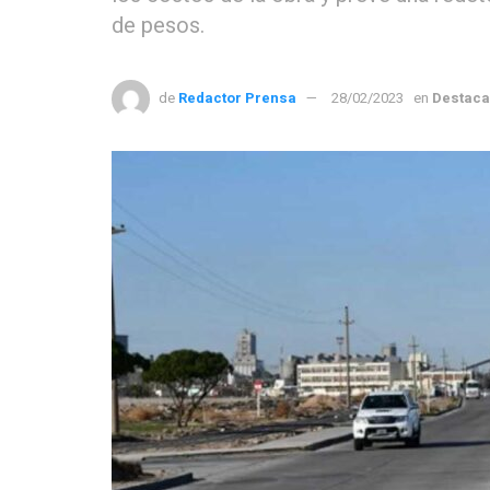
de pesos.
de
Redactor Prensa
28/02/2023
en
Destac