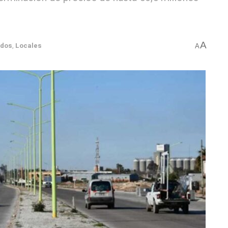
A
ados
,
Locales
A