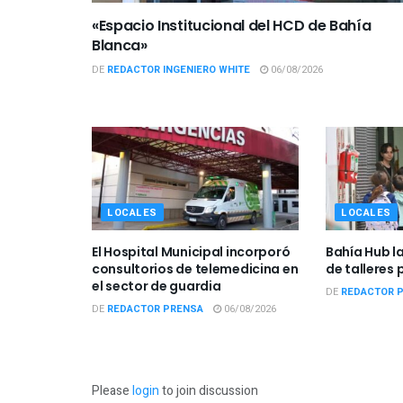
«Espacio Institucional del HCD de Bahía
Blanca»
DE
REDACTOR INGENIERO WHITE
06/08/2026
LOCALES
LOCALES
El Hospital Municipal incorporó
Bahía Hub l
consultorios de telemedicina en
de talleres 
el sector de guardia
DE
REDACTOR 
DE
REDACTOR PRENSA
06/08/2026
Please
login
to join discussion