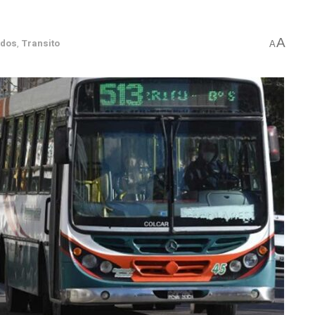
A
ados
,
Transito
A