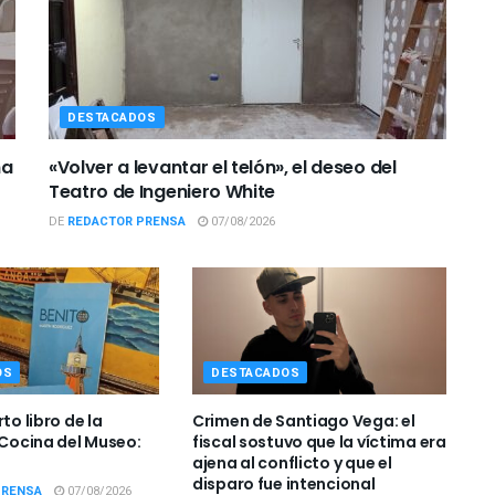
DESTACADOS
ña
«Volver a levantar el telón», el deseo del
Teatro de Ingeniero White
DE
REDACTOR PRENSA
07/08/2026
OS
DESTACADOS
to libro de la
Crimen de Santiago Vega: el
 Cocina del Museo:
fiscal sostuvo que la víctima era
ajena al conflicto y que el
disparo fue intencional
PRENSA
07/08/2026