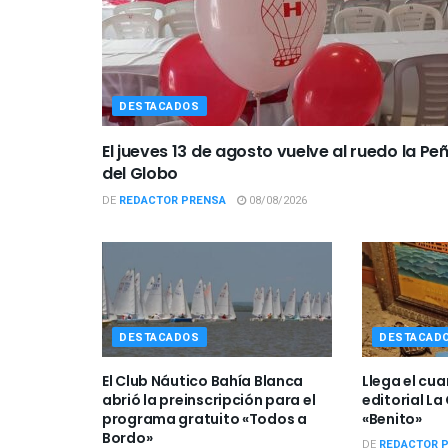
DESTACADOS
El jueves 13 de agosto vuelve al ruedo la Pe
del Globo
DE
REDACTOR PRENSA
08/08/2026
DESTACADOS
DESTACAD
El Club Náutico Bahía Blanca
Llega el cuar
abrió la preinscripción para el
editorial La
programa gratuito «Todos a
«Benito»
Bordo»
DE
REDACTOR 