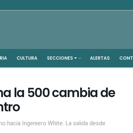
RIA
CULTURA
SECCIONES
ALERTAS
CONT
na la 500 cambia de
ntro
amo hacia Ingeniero White. La salida desde