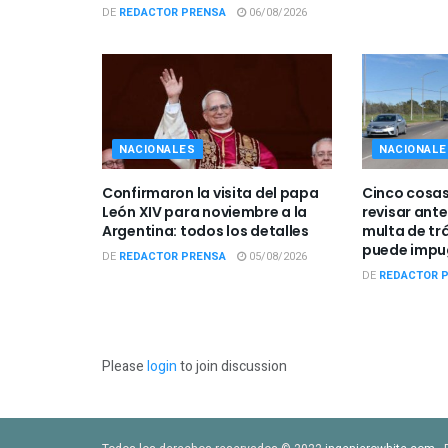
DE
REDACTOR PRENSA
06/08/2026
NACIONALES
NACIONALE
Confirmaron la visita del papa
Cinco cosas
León XIV para noviembre a la
revisar ant
Argentina: todos los detalles
multa de tr
puede impu
DE
REDACTOR PRENSA
05/08/2026
DE
REDACTOR 
Please
login
to join discussion