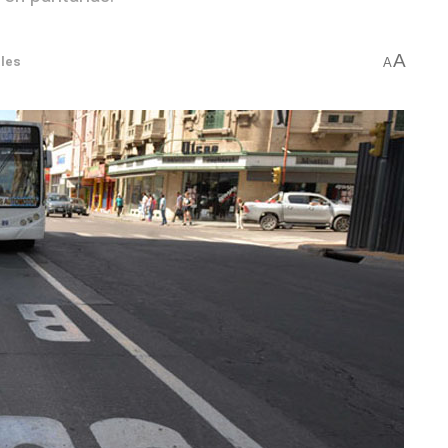
A
les
A