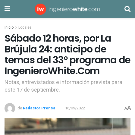
Inicio
Locales
Sábado 12 horas, por La
Brújula 24: anticipo de
temas del 33º programa de
IngenieroWhite.Com
Notas, entrevistados e información prevista para
este 17 de septiembre.
A
de
Redactor Prensa
16/09/2022
A