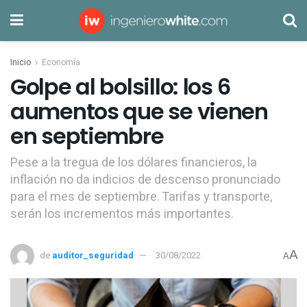
Inicio
Economía
Golpe al bolsillo: los 6
aumentos que se vienen
en septiembre
Pese a la tregua de los dólares financieros, la
inflación no da indicios de descenso pronunciado
para el mes de septiembre. Tarifas y transporte,
serán los incrementos más importantes.
A
de
auditor_seguridad
30/08/2022
A