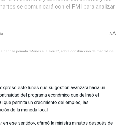
martes se comunicará con el FMI para analizar
A
ía
A
 a cabo la jornada “Manos a la Tierra”, sobre construcción de macrotunel.
, expresó este lunes que su gestión avanzará hacia un
continuidad del programa económico que delineó el
l que permita un crecimiento del empleo, las
zación de la moneda local.
ar en ese sentido», afirmó la ministra minutos después de