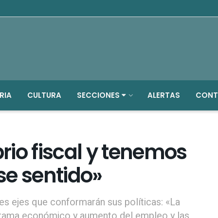
RIA
CULTURA
SECCIONES
ALERTAS
CONT
brio fiscal y tenemos
se sentido»
es ejes que conformarán sus políticas: «La
rograma económico y aumento del empleo y las