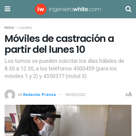
Inicio
Locales
Móviles de castración a
partir del lunes 10
Los turnos se pueden solicitar los días hábiles de
8.30 a 12.30, a los teléfonos 4500459 (para los
móviles 1 y 2) y 4550377 (móvil 3).
A
de
Redactor Prensa
05/05/2022
A