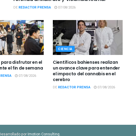
DE
REDACTOR PRENSA
07/08/2026
CIENCIA
para disfrutar en el
Científicos bahienses realizan
nte el fin de semana
un avance clave para entender
el impacto del cannabis en el
PRENSA
07/08/2026
cerebro
DE
REDACTOR PRENSA
07/08/2026
Desarrollado por
Imotion Consulting
.