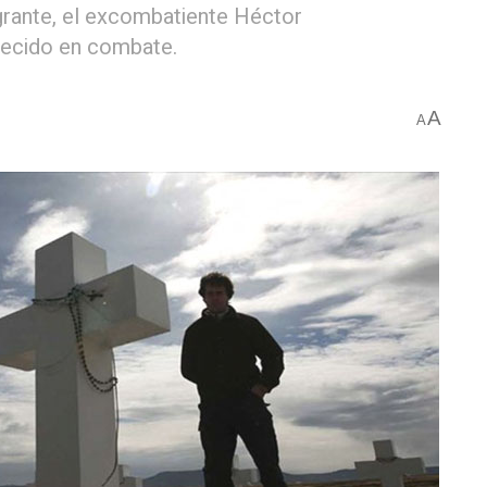
egrante, el excombatiente Héctor
lecido en combate.
A
A