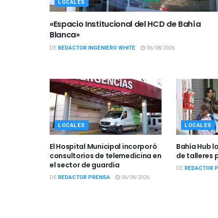
LOCALES
«Espacio Institucional del HCD de Bahía
Blanca»
DE
REDACTOR INGENIERO WHITE
06/08/2026
LOCALES
LOCALES
El Hospital Municipal incorporó
Bahía Hub l
consultorios de telemedicina en
de talleres 
el sector de guardia
DE
REDACTOR 
DE
REDACTOR PRENSA
06/08/2026