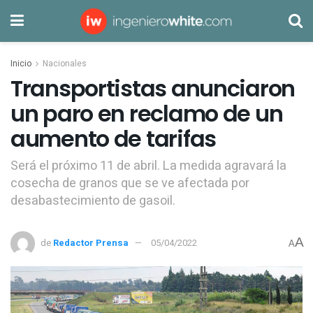
Inicio
Nacionales
Transportistas anunciaron
un paro en reclamo de un
aumento de tarifas
Será el próximo 11 de abril. La medida agravará la
cosecha de granos que se ve afectada por
desabastecimiento de gasoil.
A
de
Redactor Prensa
05/04/2022
A