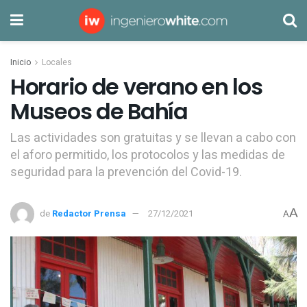
Inicio
Locales
Horario de verano en los
Museos de Bahía
Las actividades son gratuitas y se llevan a cabo con
el aforo permitido, los protocolos y las medidas de
seguridad para la prevención del Covid-19.
A
de
Redactor Prensa
27/12/2021
A