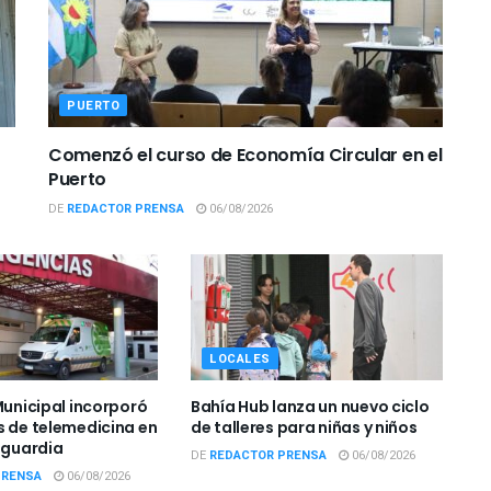
PUERTO
Comenzó el curso de Economía Circular en el
Puerto
DE
REDACTOR PRENSA
06/08/2026
LOCALES
Municipal incorporó
Bahía Hub lanza un nuevo ciclo
s de telemedicina en
de talleres para niñas y niños
e guardia
DE
REDACTOR PRENSA
06/08/2026
PRENSA
06/08/2026