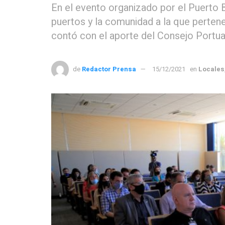
En el evento organizado por el Puerto B
puertos y la comunidad a la que pertene
contó con el aporte del Consejo Portua
de
Redactor Prensa
15/12/2021
en
Locales