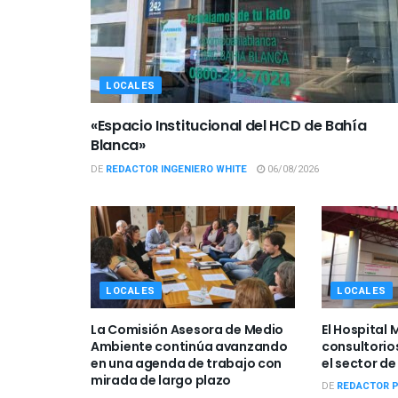
LOCALES
«Espacio Institucional del HCD de Bahía
Blanca»
DE
REDACTOR INGENIERO WHITE
06/08/2026
LOCALES
LOCALES
La Comisión Asesora de Medio
El Hospital 
Ambiente continúa avanzando
consultorio
en una agenda de trabajo con
el sector d
mirada de largo plazo
DE
REDACTOR 