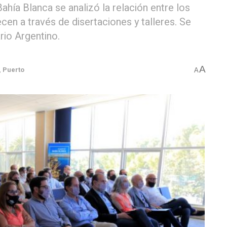
ahía Blanca se analizó la relación entre los
cen a través de disertaciones y talleres. Se
rio Argentino.
A
,
Puerto
A