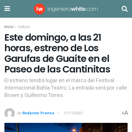
Inicio
Cultura
Este domingo, a las 21
horas, estreno de Los
Garufas de Guaite en el
Paseo de las Cantinitas
El estreno tendrá lugar en el marco del Festival
Internacional Bahía Teatro. La entrada será por calle
Brown y Guillermo Torres.
A
de
Redactor Prensa
17/11/2021
A