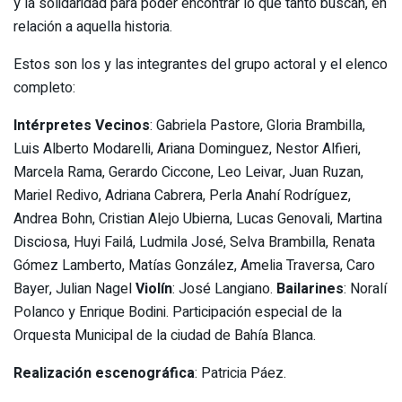
y la solidaridad para poder encontrar lo que tanto buscan, en
relación a aquella historia.
Estos son los y las integrantes del grupo actoral y el elenco
completo:
Intérpretes Vecinos
: Gabriela Pastore, Gloria Brambilla,
Luis Alberto Modarelli, Ariana Dominguez, Nestor Alfieri,
Marcela Rama, Gerardo Ciccone, Leo Leivar, Juan Ruzan,
Mariel Redivo, Adriana Cabrera, Perla Anahí Rodríguez,
Andrea Bohn, Cristian Alejo Ubierna, Lucas Genovali, Martina
Disciosa, Huyi Failá, Ludmila José, Selva Brambilla, Renata
Gómez Lamberto, Matías González, Amelia Traversa, Caro
Bayer, Julian Nagel
Violín
: José Langiano.
Bailarines
: Noralí
Polanco y Enrique Bodini. Participación especial de la
Orquesta Municipal de la ciudad de Bahía Blanca.
Realización escenográfica
: Patricia Páez.