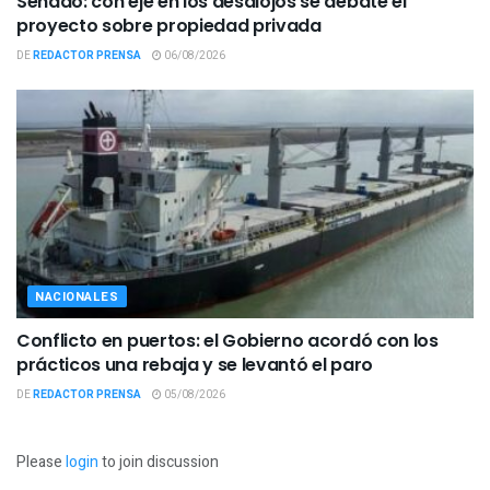
Senado: con eje en los desalojos se debate el
proyecto sobre propiedad privada
DE
REDACTOR PRENSA
06/08/2026
NACIONALES
Conflicto en puertos: el Gobierno acordó con los
prácticos una rebaja y se levantó el paro
DE
REDACTOR PRENSA
05/08/2026
Please
login
to join discussion