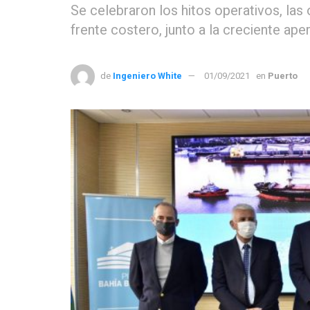
Se celebraron los hitos operativos, las 
frente costero, junto a la creciente ape
de
Ingeniero White
01/09/2021
en
Puerto