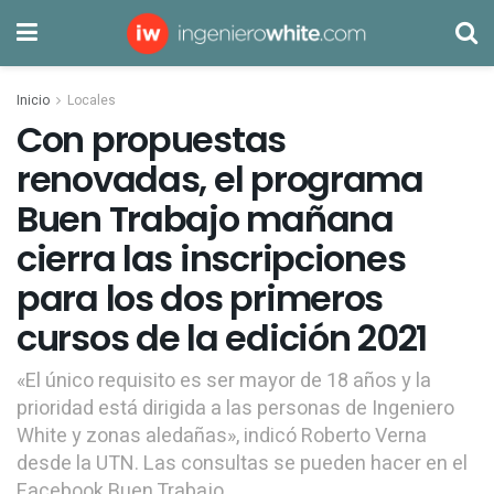
Inicio
Locales
Con propuestas
renovadas, el programa
Buen Trabajo mañana
cierra las inscripciones
para los dos primeros
cursos de la edición 2021
«El único requisito es ser mayor de 18 años y la
prioridad está dirigida a las personas de Ingeniero
White y zonas aledañas», indicó Roberto Verna
desde la UTN. Las consultas se pueden hacer en el
Facebook Buen Trabajo.