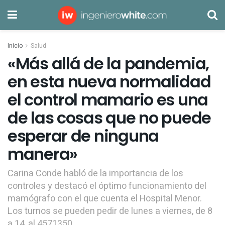
Inicio
Salud
«Más allá de la pandemia,
en esta nueva normalidad
el control mamario es una
de las cosas que no puede
esperar de ninguna
manera»
Carina Conde habló de la importancia de los
controles y destacó el óptimo funcionamiento del
mamógrafo con el que cuenta el Hospital Menor.
Los turnos se pueden pedir de lunes a viernes, de 8
a 14, al 4571350.