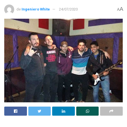
A
de
Ingeniero White
24/07/2020
A