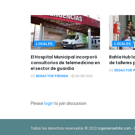
LOCALES
LOCALES
El Hospital Municipal incorporó
Bahía Hub l
consultorios de telemedicina en
de talleres 
el sector de guardia
DE
REDACTOR 
DE
REDACTOR PRENSA
06/08/2026
Please
login
to join discussion
Todos los derechos reservados © 2022
ingenierowhite.com
- 