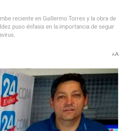
rumbe reciente en Guillermo Torres y la obra de
dez puso énfasis en la importancia de seguir
virus.
A
A