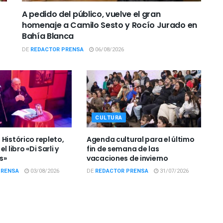
A pedido del público, vuelve el gran
homenaje a Camilo Sesto y Rocío Jurado en
Bahía Blanca
DE
REDACTOR PRENSA
06/08/2026
CULTURA
Histórico repleto,
Agenda cultural para el último
l libro «Di Sarli y
fin de semana de las
s»
vacaciones de invierno
PRENSA
03/08/2026
DE
REDACTOR PRENSA
31/07/2026