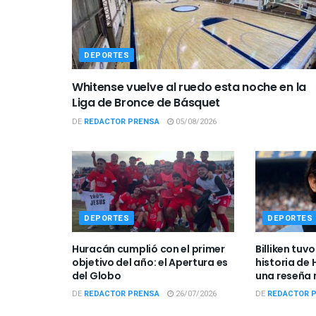
DEPORTES
Whitense vuelve al ruedo esta noche en la
Liga de Bronce de Básquet
DE
REDACTOR PRENSA
05/08/2026
DEPORTES
DEPORTES
Huracán cumplió con el primer
Billiken tuv
objetivo del año: el Apertura es
historia de
del Globo
una reseña 
DE
REDACTOR PRENSA
26/07/2026
DE
REDACTOR 