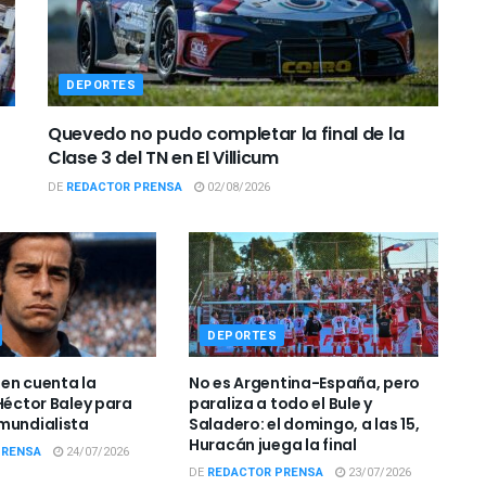
DEPORTES
Quevedo no pudo completar la final de la
Clase 3 del TN en El Villicum
DE
REDACTOR PRENSA
02/08/2026
DEPORTES
o en cuenta la
No es Argentina-España, pero
 Héctor Baley para
paraliza a todo el Bule y
mundialista
Saladero: el domingo, a las 15,
Huracán juega la final
PRENSA
24/07/2026
DE
REDACTOR PRENSA
23/07/2026