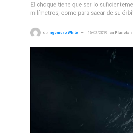
El choque tiene que ser lo suficienteme
milímetros, como para sacar de su órbi
de
Ingeniero White
16/02/2019
en
Planetar