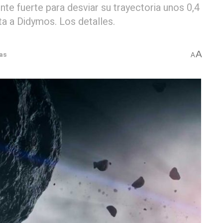
nte fuerte para desviar su trayectoria unos 0,4
ta a Didymos. Los detalles.
A
ias
A