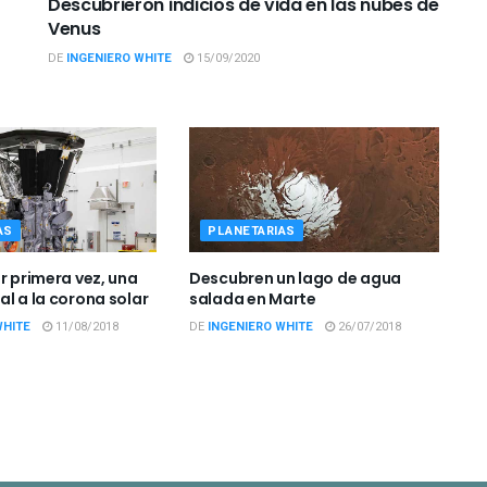
Descubrieron indicios de vida en las nubes de
Venus
DE
INGENIERO WHITE
15/09/2020
AS
PLANETARIAS
r primera vez, una
Descubren un lago de agua
al a la corona solar
salada en Marte
WHITE
11/08/2018
DE
INGENIERO WHITE
26/07/2018