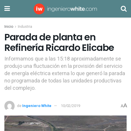
Inicio
Industria
Parada de planta en
Refinería Ricardo Elicabe
Informamos que a las 15:18 aproximadamente se
produjo una fluctuación en la provisión del servicio
de energía eléctrica externa lo que generó la parada
no programada de todas las unidades productivas
del complejo.
A
de
Ingeniero White
10/02/2019
A