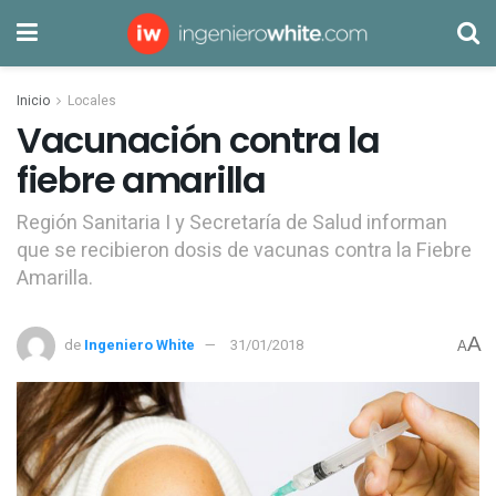
Inicio
Locales
Vacunación contra la
fiebre amarilla
Región Sanitaria I y Secretaría de Salud informan
que se recibieron dosis de vacunas contra la Fiebre
Amarilla.
A
de
Ingeniero White
31/01/2018
A