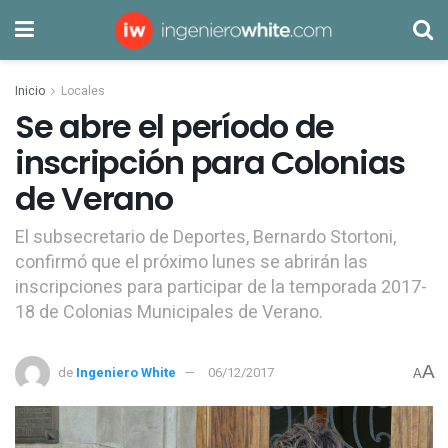
Inicio
Locales
Se abre el período de
inscripción para Colonias
de Verano
El subsecretario de Deportes, Bernardo Stortoni,
confirmó que el próximo lunes se abrirán las
inscripciones para participar de la temporada 2017-
18 de Colonias Municipales de Verano.
A
de
Ingeniero White
06/12/2017
A