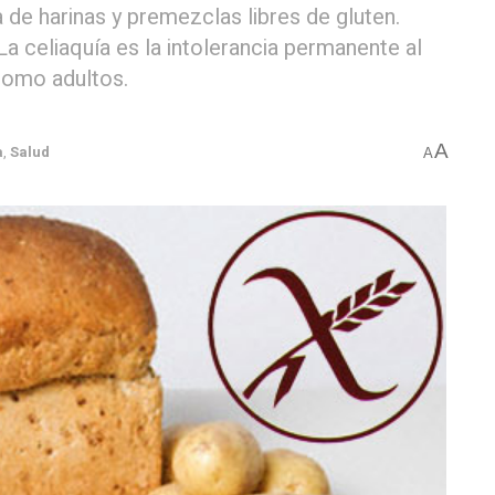
de harinas y premezclas libres de gluten.
a celiaquía es la intolerancia permanente al
como adultos.
A
a
,
Salud
A