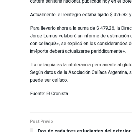
cartera sanitaria nacional, publicada hoy en el Bolet
Actualmente,
el reintegro estaba fijado $ 326,83
Para llevarlo ahora a la suma de $ 479,26, la Dir
Jorge Lemus «elaboró un informe de estimación d
con celiaquía», se explicó en los considerandos d
im4porte deberá actualizarse periódicamente».
La celiaquía es la intolerancia permanente al glu
Según datos de la Asociación Celíaca Argentina, 
puede ser celíaco.
Fuente: El Cronista
Post Previo
Dos de cada tres estudiantes del exterior