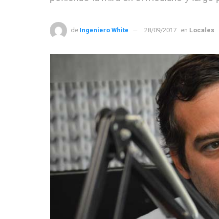
de
Ingeniero White
28/09/2017
en
Locales