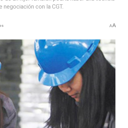
de negociación con la CGT.
A
es
A