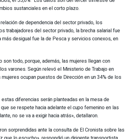
vicios, el 55,6%. Los datos son del tercer trimestre de
mbios sustanciales en el corto plazo.
relación de dependencia del sector privado, los
 trabajadores del sector privado, la brecha salarial fue
ma más desigual fue la de Pesca y servicios conexos, en
 no son todo, porque, además, las mujeres llegan con
os varones. Según relevó el Ministerio de Trabajo en
as mujeres ocupan puestos de Dirección en un 34% de los
e estas diferencias serán planteadas en la mesa de
 que se respete hacia adelante el cupo femenino en las
nte, no se va a exigir hacia atrás», detallaron.
ron sorprendidas ante la consulta de El Cronista sobre las
ez que lo escucho», respondió un dirigente transportista.