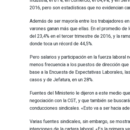
Industria, el 81%; en Comercio, el 64,9%; y en Ser
2016, pero son estadísticas que no evidencian ca
Además de ser mayoría entre los trabajadores en 
varones ganan más que ellas. En el promedio de los
del 23,4% en el tercer trimestre de 2016, y la ra
donde toca un récord de 44,5%.
Pero salarios y participación en la fuerza laboral
menos frecuencia a los puestos de dirección que l
base a la Encuesta de Expectativas Laborales, l
casos y de Jefatura, en un 28%.
Fuentes del Ministerio le dijeron a este medio qu
negociación con la CGT, y que también se buscará
conducciones sindicales. «Esto va a ser hacia adela
Varias fuentes sindicales, sin embargo, se mostra
intenciones de la cartera laboral. «Es la primera v