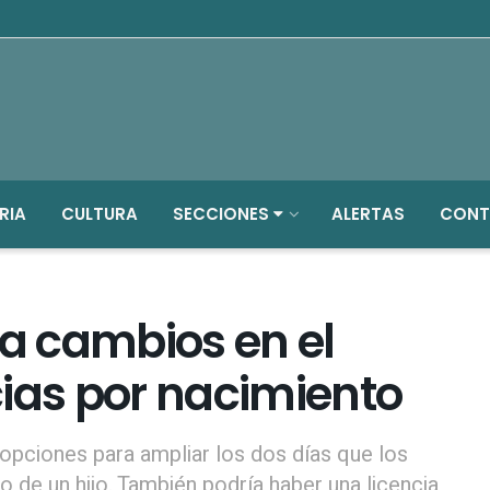
RIA
CULTURA
SECCIONES
ALERTAS
CONT
za cambios en el
cias por nacimiento
 opciones para ampliar los dos días que los
o de un hijo. También podría haber una licencia